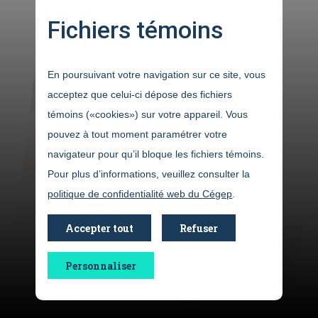
français
de
,
anglais
espagnol
et
Fichiers témoins
En poursuivant votre navigation sur ce site, vous
acceptez que celui-ci dépose des fichiers
témoins («cookies») sur votre appareil. Vous
pouvez à tout moment paramétrer votre
navigateur pour qu’il bloque les fichiers témoins.
Inscrivez-vous
Pour plus d’informations, veuillez consulter la
politique de confidentialité web du Cégep
.
Accepter tout
Refuser
Personnaliser