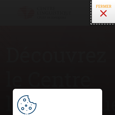
FERMER
Découvrez
le Centre
linguistiqu