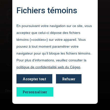
du Cégep
Fichiers témoins
de
En poursuivant votre navigation sur ce site, vous
acceptez que celui-ci dépose des fichiers
témoins («cookies») sur votre appareil. Vous
pouvez à tout moment paramétrer votre
Jonquière
navigateur pour qu’il bloque les fichiers témoins.
Pour plus d’informations, veuillez consulter la
politique de confidentialité web du Cégep
.
Accepter tout
Refuser
Découvrez le Centre linguistique du Cégep de Jonquière
Personnaliser
Le Centre linguistique du Cégep de Jonquière offre des cours
de langues, dont des programmes d’immersion en espagnol et